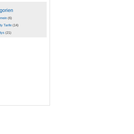
gorien
emein
(6)
y Tarife
(14)
dys
(21)