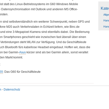
 ist statt des Linux-Betriebssystems im G60 Windows Mobile
Kate
 Datensynchronisation mit Outlook und anderen MS Office-
isten.
Allg
Hand
en sind selbstverständlich ein weiterer Schwerpunkt, neben GPS und
Han
fone M20 auch Verkehrsdaten in Echtzeit liefern, wie Binc.de
r und eine 3-Megapixel-Kamera sind ebenfalls dabei. Die Bedienung
en Smartphones geschieht wie inzwischen fast überall über einen
et-Verbindungen steht WLAN zur Verfügung. Und da Geschäftsleute
auch Bluetooth fürs kabellose Headset eingebaut. Hoffen wir, dass die
en bei Garmin-
Asus
kürzer sind als bei Garmin allein, sonst veraltet
 den Markt kommt.
:
20
: Das G60 für Geschäftsleute
m
-
Datenschutz