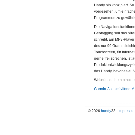
Handy hin konzipiert. So
vorgesehen, um einfache
Programmen zu gewährle
Die Navigationsfunktion
Geotagging soll das nüvi
schreibt. Ein MP3-Playe
des nur 99 Gramm leicht
Touchscreen, für Intern
gerne frei sprechen, ist 
Produktentwicklungszykl
das Handy, bevor es auf
Weiterlesen bein binc.de
Garmin-Asus nüvifone M
© 2026
handy
33 -
Impressu