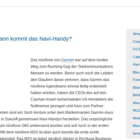
Sim
Wann kommt das Navi-Handy?
Cong
O2 B
Call
Das nüvifone von
Garmin
war auf dem besten
Klar
Weg zum Running Gag der Telekommunikations-
Blau
Messen zu werden. Bevor auch noch die Letzten
den Glauben daran verloren, dass Garmin das
Foni
nüvifone irgendwann einmal fertig entwickelt
Blau
haben würden, haben die CEOs des auf den
BASE
Cayman-Inseln beheimateten US-Herstellers die
Max
Notbremse gezogen und Asus zum Partner
BILD
hmen sind ein Joint-Venture unter dem Markennamen Garmin-Asus
Moob
in Zukunft gemeinsam Navi-Handys herstellen.
Das ursprüngliche
 zum nüvifone G60 umbenannt worden und soll noch in der ersten
Max
 Mit dem nüvifone M20 ist aber auch bereits die erste echte
Sch
kündigt. Das M20 ist dabei deutlich stärker in Richtung Business-