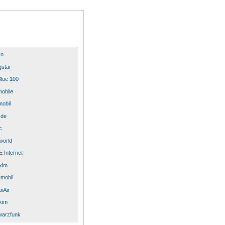
yo
star
lue 100
mobile
mobil
.de
c
world
 Internet
xim
mobil
iAir
xim
warzfunk