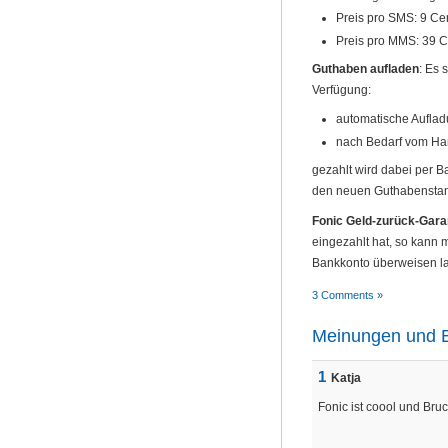
Preis pro SMS: 9 Ce
Preis pro MMS: 39 C
Guthaben aufladen
: Es 
Verfügung:
automatische Aufla
nach Bedarf vom Ha
gezahlt wird dabei per B
den neuen Guthabensta
Fonic Geld-zurück-Gara
eingezahlt hat, so kann 
Bankkonto überweisen l
3 Comments »
Meinungen und E
1
Katja
Fonic ist coool und Bru