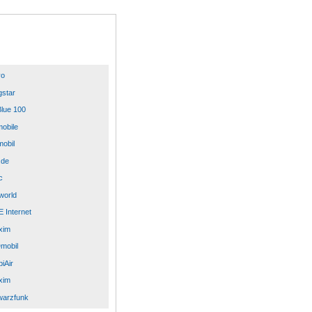
yo
star
lue 100
mobile
mobil
.de
c
world
 Internet
xim
mobil
iAir
xim
warzfunk