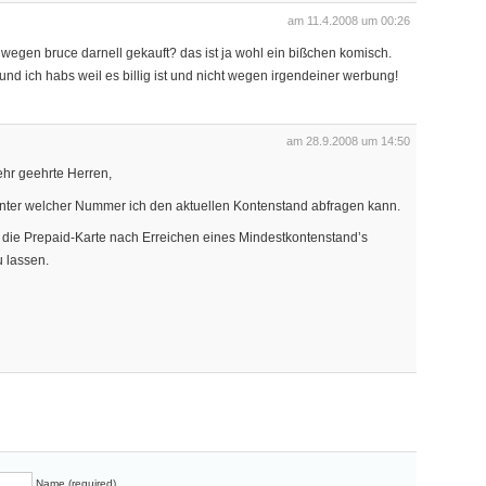
am 11.4.2008 um 00:26
r wegen bruce darnell gekauft? das ist ja wohl ein bißchen komisch.
und ich habs weil es billig ist und nicht wegen irgendeiner werbung!
am 28.9.2008 um 14:50
hr geehrte Herren,
t, unter welcher Nummer ich den aktuellen Kontenstand abfragen kann.
, die Prepaid-Karte nach Erreichen eines Mindestkontenstand’s
 lassen.
n
Name (required)