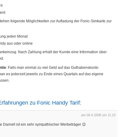
nt
ent
stehen folgende Möglichkeiten zur Aufladung der Fonic-Simkarte zur
dung jeden Monat
ndy aus oder online
ankeinzug. Nach Zahlung erhält der Kunde eine Information über
nd.
ntie
: Falls man einmal zu viel Geld auf das Guthabenskonto
man es jederzeit jeweils zu Ende eines Quartals auf das eigene
assen.
rfahrungen zu Fonic Handy Tarif:
am 09.4.2008 um 11:15
ce Darnell ist ein sehr sympathischer Werbeträger 😉