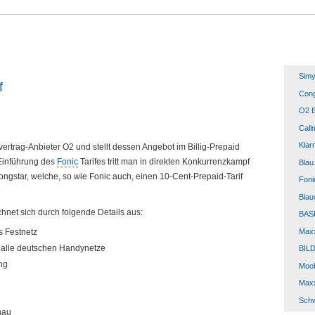
Sim
f
Cong
O2 B
Call
Klar
rtrag-Anbieter O2 und stellt dessen Angebot im Billig-Prepaid
Einführung des
Fonic
Tarifes tritt man in direkten Konkurrenzkampf
Blau
ongstar, welche, so wie Fonic auch, einen 10-Cent-Prepaid-Tarif
Foni
Blau
chnet sich durch folgende Details aus:
BASE
Max
s Festnetz
n alle deutschen Handynetze
BILD
ng
Moob
Max
Sch
nau