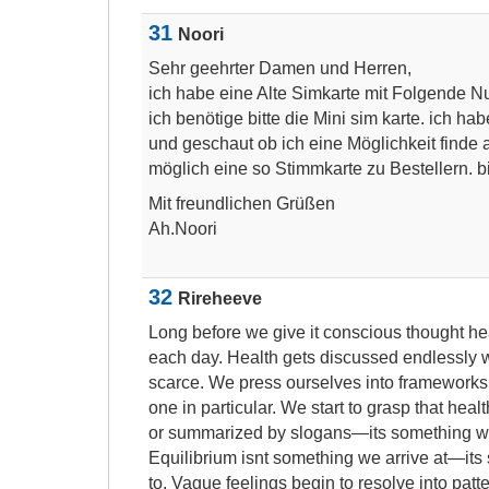
31
Noori
Sehr geehrter Damen und Herren,
ich habe eine Alte Simkarte mit Folgende
ich benötige bitte die Mini sim karte. ich h
und geschaut ob ich eine Möglichkeit finde a
möglich eine so Stimmkarte zu Bestellern. bi
Mit freundlichen Grüßen
Ah.Noori
32
Rireheeve
Long before we give it conscious thought hea
each day. Health gets discussed endlessly w
scarce. We press ourselves into frameworks
one in particular. We start to grasp that hea
or summarized by slogans—its something we 
Equilibrium isnt something we arrive at—it
to. Vague feelings begin to resolve into patt