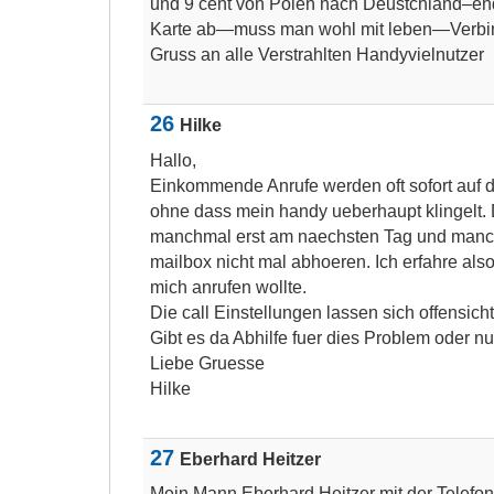
und 9 cent von Polen nach Deustchland–endl
Karte ab—muss man wohl mit leben—Verbin
Gruss an alle Verstrahlten Handyvielnutzer
26
Hilke
Hallo,
Einkommende Anrufe werden oft sofort auf di
ohne dass mein handy ueberhaupt klingelt. 
manchmal erst am naechsten Tag und manc
mailbox nicht mal abhoeren. Ich erfahre also
mich anrufen wollte.
Die call Einstellungen lassen sich offensicht
Gibt es da Abhilfe fuer dies Problem oder n
Liebe Gruesse
Hilke
27
Eberhard Heitzer
Mein Mann Eberhard Heitzer mit der Tele